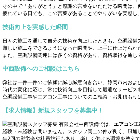
その中で「ありがとう」と感謝の言葉をいただける瞬間は、
疲れている日でも、この言葉があることでやりがいを実感し
技術向上を実感した瞬間
日々の施工を通して自分の技術が向上したときも、空調設備
難しい施工をできるようになった瞬間や、上手に仕上げられ
また、空調設備関連には多くの資格があり、資格取得を通じ
中西設備へのご相談はこちら
弊社は一件一件のご依頼に誠心誠意向き合い、静岡市内およ
時代の変化に応じ、常に技術向上を目指して最適なサービス
空調設備工事やエアコン工事についてのご相談・お見積もり
【求人情報】新規スタッフを募集中！
有限会社中西設備では、
エアコン工
経験・未経験は問いません。スタッフ同士の仲が良く、風通
年2回の慰労会や社員旅行もあり、楽しく働ける環境を整え