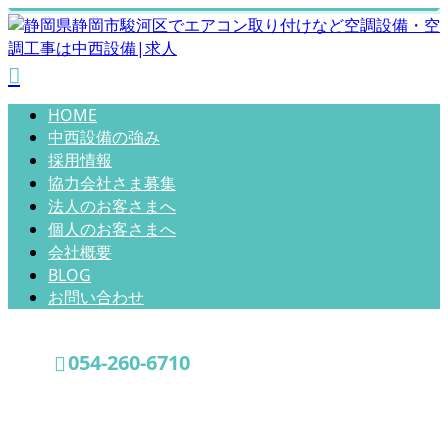
HOME
中西設備の強み
採用情報
協力会社さま募集
法人のお客さまへ
個人のお客さまへ
会社概要
BLOG
お問い合わせ
054-260-6710
コラム
お問い合わせ