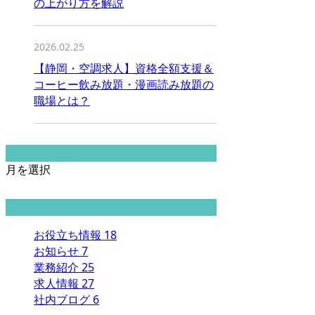
の上がり方を解説
2026.02.25
【静岡・空調求人】資格全額支援＆
コーヒー飲み放題・漫画読み放題の
職場とは？
月別アーカイブ
月を選択
カテゴリー
お役立ち情報
18
お知らせ
7
業務紹介
25
求人情報
27
社内ブログ
6