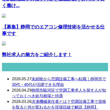
く働け...
【募集】静岡でのエアコン修理技術を活かせる仕
事です
弊社求人の魅力をご紹介します！
最近の投稿
2026.05.27
未経験から空調設備工事へ転職｜静岡市で
30代・40代が活躍できる理由
2026.04.29
静岡市駿河区で空調工事求人を探す人が知
っておくべき給与相場と待遇
2026.03.26
冷凍機械責任者とは？空調設備工事で資格
を取ると何が変わるかを現場目線で解説【静岡】