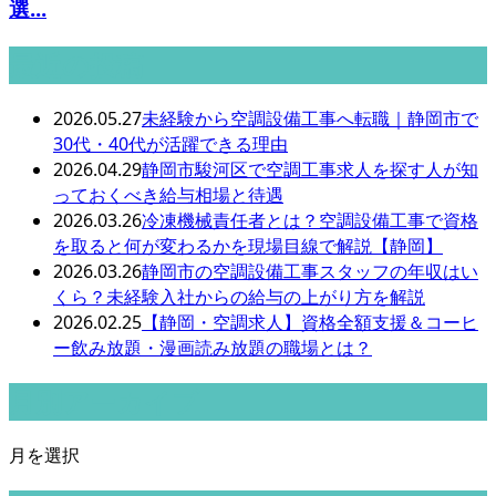
選...
最近の投稿
2026.05.27
未経験から空調設備工事へ転職｜静岡市で
30代・40代が活躍できる理由
2026.04.29
静岡市駿河区で空調工事求人を探す人が知
っておくべき給与相場と待遇
2026.03.26
冷凍機械責任者とは？空調設備工事で資格
を取ると何が変わるかを現場目線で解説【静岡】
2026.03.26
静岡市の空調設備工事スタッフの年収はい
くら？未経験入社からの給与の上がり方を解説
2026.02.25
【静岡・空調求人】資格全額支援＆コーヒ
ー飲み放題・漫画読み放題の職場とは？
月別アーカイブ
月を選択