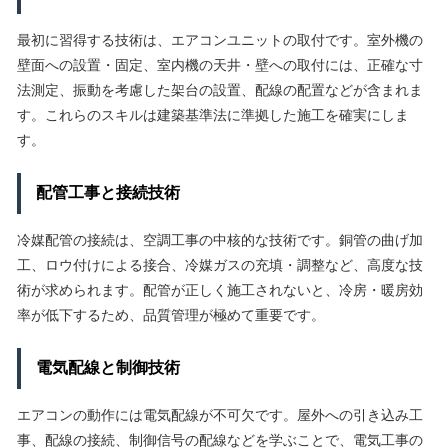
最初に習得する技術は、エアコンユニットの取付です。室外機の
壁面への設置・固定、室内機の天井・壁への取付には、正確な寸
法測定、振動を考慮した架台の設置、配線の配置などが含まれま
す。これらのスキルは建築基準法に準拠した施工を確実にしま
す。
配管工事と接続技術
冷媒配管の接続は、空調工事の中核的な技術です。銅管の曲げ加
工、ロウ付けによる接合、冷媒ガスの充填・調整など、高度な技
術が求められます。配管が正しく施工されないと、冷房・暖房効
率が低下するため、品質管理が極めて重要です。
電気配線と制御技術
エアコンの動作には電気配線が不可欠です。屋外への引き込み工
事、配線の接続、制御信号の配線などを学ぶことで、電気工事の