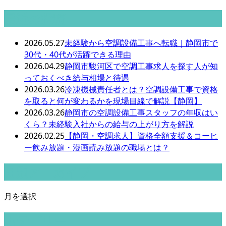
最近の投稿
2026.05.27
未経験から空調設備工事へ転職｜静岡市で
30代・40代が活躍できる理由
2026.04.29
静岡市駿河区で空調工事求人を探す人が知
っておくべき給与相場と待遇
2026.03.26
冷凍機械責任者とは？空調設備工事で資格
を取ると何が変わるかを現場目線で解説【静岡】
2026.03.26
静岡市の空調設備工事スタッフの年収はい
くら？未経験入社からの給与の上がり方を解説
2026.02.25
【静岡・空調求人】資格全額支援＆コーヒ
ー飲み放題・漫画読み放題の職場とは？
月別アーカイブ
月を選択
カテゴリー