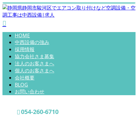
HOME
中西設備の強み
採用情報
協力会社さま募集
法人のお客さまへ
個人のお客さまへ
会社概要
BLOG
お問い合わせ
054-260-6710
コラム
お問い合わせ